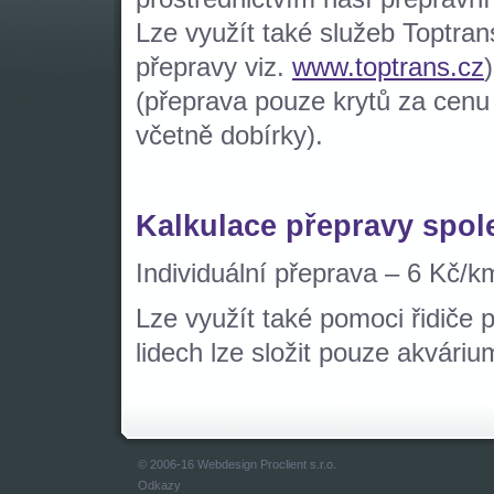
Lze využít také služeb Toptran
přepravy viz.
www.toptrans.cz
(přeprava pouze krytů za cenu
včetně dobírky).
Kalkulace přepravy spol
Individuální přeprava – 6 Kč/k
Lze využít také pomoci řidiče 
lidech lze složit pouze akvári
© 2006-16 Webdesign
Proclient s.r.o.
Odkazy