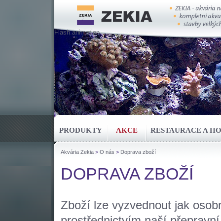
Flash animation
PRODUKTY
AKCE
RESTAURACE A H
Akvária Zekia
>
O nás
>
Doprava zboží
DOPRAVA ZBOŽÍ
Zboží lze vyzvednout jak osob
prostřednictvím naší přepravní